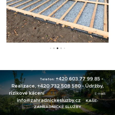
+420
603 77 99 85
-
Telefon:
Realizace,
+420 732 508 580
- Údržby,
rizikové kácení
E-m
ail:
info@zahradnickesluzby.cz
KAŠE-
ZAHRADNICKÉ SLUŽBY