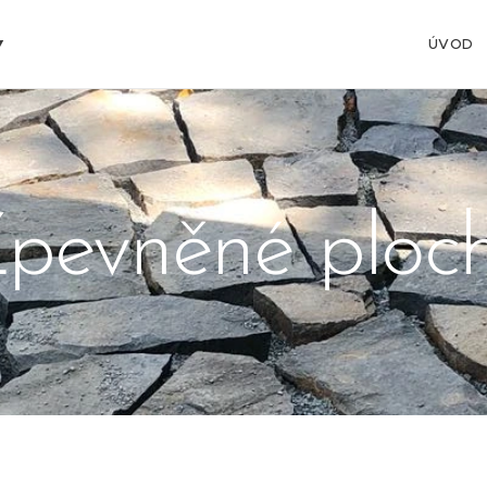
Y
ÚVOD
pevněné ploc