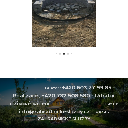
+420
603 77 99 85
-
Telefon:
Realizace,
+420 732 508 580
- Údržby,
rizikové kácení
E-m
ail:
info@zahradnickesluzby.cz
KAŠE-
ZAHRADNICKÉ SLUŽBY