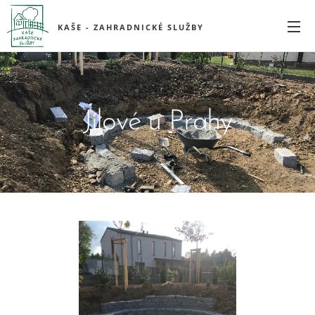
KAŠE - ZAHRADNICKÉ SLUŽBY
Jílové u Prahy